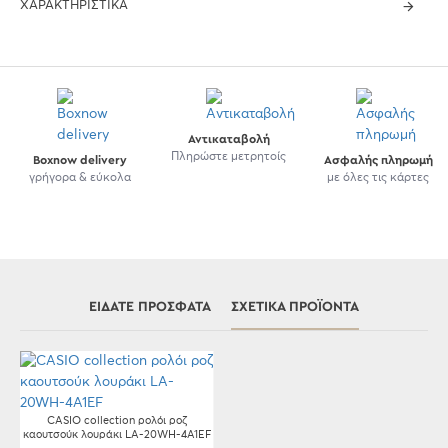
ΧΑΡΑΚΤΗΡΙΣΤΙΚΆ
Αντικαταβολή
Πληρώστε μετρητοίς
Boxnow delivery
Ασφαλής πληρωμή
γρήγορα & εύκολα
με όλες τις κάρτες
ΕΊΔΑΤΕ ΠΡΌΣΦΑΤΑ
ΣΧΕΤΙΚΆ ΠΡΟΪΌΝΤΑ
CASIO collection ρολόι ροζ
καουτσούκ λουράκι LA-20WH-4A1EF