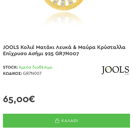
JOOLS Κολιέ Mατάκι Λευκά & Μαύρα Κρύσταλλα
Επίχρυσο Ασήμι 925 GR7N007
STOCK:
Άμεσα διαθέσιμο
ΚΩΔΙΚΌΣ:
GR7N007
65,00€
ΚΑΛΆΘΙ