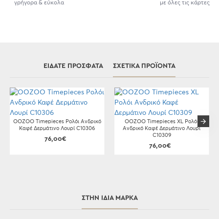
γρήγορα & εύκολα
με όλες τις κάρτες
ΕΊΔΑΤΕ ΠΡΌΣΦΑΤΑ
ΣΧΕΤΙΚΆ ΠΡΟΪΌΝΤΑ
OOZOO Timepieces Ρολόι Ανδρικό
OOZOO Timepieces XL Ρολόι
Καφέ Δερμάτινο Λουρί C10306
Ανδρικό Καφέ Δερμάτινο Λουρί
C10309
76,00€
76,00€
ΣΤΗΝ ΊΔΙΑ ΜΆΡΚΑ