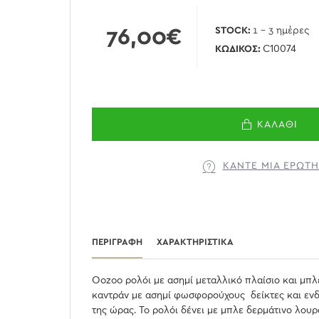
76,00€
STOCK:
1 - 3 ημέρες
ΚΩΔΙΚΌΣ:
C10074
ΚΑΛΆΘΙ
ΚΆΝΤΕ ΜΊΑ ΕΡΏΤ
ΠΕΡΙΓΡΑΦΉ
ΧΑΡΑΚΤΗΡΙΣΤΙΚΆ
Oozoo ρολόι με ασημί μεταλλικό πλαίσιο και μπ
καντράν με ασημί φωσφορούχους δείκτες και ενδ
της ώρας. Το ρολόι δένει με μπλε δερμάτινο λουρ