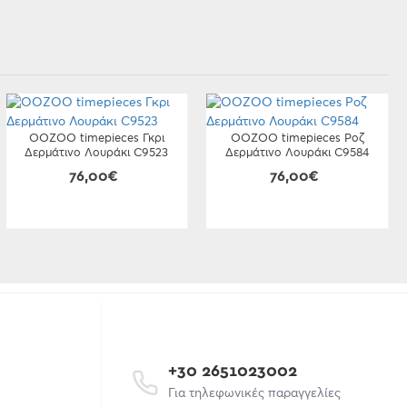
OOZOO timepieces Γκρι
OOZOO timepieces Ροζ
Δερμάτινο Λουράκι C9523
Δερμάτινο Λουράκι C9584
76,00€
76,00€
+30 2651023002
Για τηλεφωνικές παραγγελίες