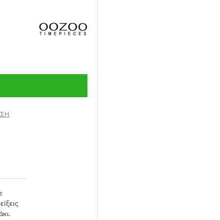
ΗΣΗ
λε
είξεις
άκι.