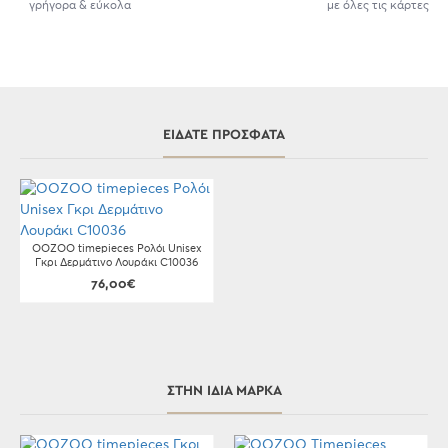
γρήγορα & εύκολα
με όλες τις κάρτες
ΕΊΔΑΤΕ ΠΡΌΣΦΑΤΑ
OOZOO timepieces Ρολόι Unisex
Γκρι Δερμάτινο Λουράκι C10036
76,00€
ΣΤΗΝ ΊΔΙΑ ΜΆΡΚΑ