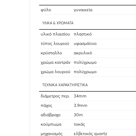
φύλο
γυναικεία
ΥΛΙΚΆ & ΧΡΏΜΑΤΑ
υλικό πλαισίου
πλαστικό
τύπος λουριού
υφασμάτινο
κρύσταλλο
ακρυλικό
χρώμα καντράν
πολύχρωμο
χρώμα λουριού
πολύχρωμο
ΤΕΧΝΙΚΆ ΧΑΡΑΚΤΗΡΙΣΤΙΚΆ
διάμετρος περ.
34mm
πάχος
3.9mm
αδιάβροχο
30m
κούμπωμα
τοκάς
μηχανισμός
ελβετικός quartz