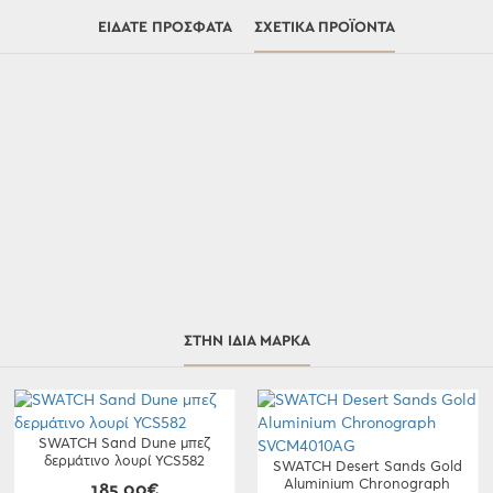
ΕΊΔΑΤΕ ΠΡΌΣΦΑΤΑ
ΣΧΕΤΙΚΆ ΠΡΟΪΌΝΤΑ
ΣΤΗΝ ΊΔΙΑ ΜΆΡΚΑ
SWATCH Sand Dune μπεζ
δερμάτινο λουρί YCS582
SWATCH Desert Sands Gold
Aluminium Chronograph
185,00€