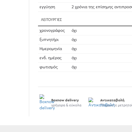
εγγύηση
2 χρόνια της επίσημης αντιπρο
ΛΕΙΤΟΥΡΓΊΕΣ
χρονογράφος
όχι
ξυπνητήρι
όχι
Ημερομηνία
όχι
ενδ. ημέρας
όχι
φωτισμός
όχι
Boxnow delivery
Αντικαταβολή
γρήγορα & εύκολα
Πληρώστε μετρητο