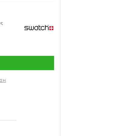
ες
ΗΣΗ