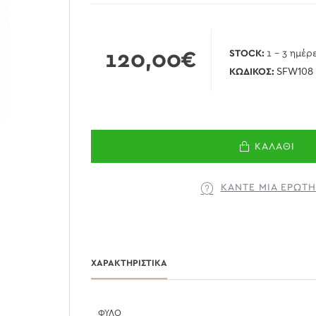
120,00€
STOCK:
1 - 3 ημέρ
ΚΩΔΙΚΌΣ:
SFW108
ΚΑΛΆΘΙ
ΚΆΝΤΕ ΜΊΑ ΕΡΏΤ
ΧΑΡΑΚΤΗΡΙΣΤΙΚΆ
ΦΎΛΟ