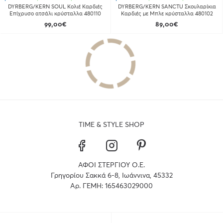
DYRBERG/KERN SOUL Κολιέ Καρδιές
DYRBERG/KERN SANCTU Σκουλαρίκια
Επίχρυσο ατσάλι κρύσταλλα 480110
Καρδιές με Μπλε κρύσταλλα 480102
99,00€
89,00€
TIME & STYLE SHOP
ΑΦΟΙ ΣΤΕΡΓΙΟΥ Ο.Ε.
Γρηγορίου Σακκά 6-8, Ιωάννινα, 45332
Αρ. ΓΕΜΗ: 165463029000