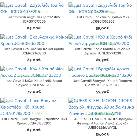
Νέο
Νέο
Άμεσα διαθέσιμο
Άμεσα διαθέσιμο
Just Cavalli Δαχτυλίδι Τριπλό Φίδι
Just Cavalli Δαχτυλίδι Τριπλό Φίδι
JCRG01073206
JCRG01052206
89,00€
59,00€
Νέο
Νέο
Άμεσα διαθέσιμο
Άμεσα διαθέσιμο
Just Cavalli Σκουλαρίκια Κρίκοι Χρυσά
Just Cavalli Κολιέ Χρυσό Φίδι Λευκά
JCER02363200
Ζιργκόν JCNL02793200
69,00€
69,90€
Νέο
Νέο
Άμεσα διαθέσιμο
Άμεσα διαθέσιμο
Just Cavalli Κολιέ Χρυσό Φίδι Λευκά
Just Cavalli Βραχιόλι Χρυσό Πράσινο
Ζιργκόν JCNL02423200
Σμάλτο JCBR02043200
79,00€
59,90€
Νέο
Νέο
Άμεσα διαθέσιμο
Άμεσα διαθέσιμο
Just Cavalli Luce Βραχιόλι Χειροπέδα Φίδι
GUESS STEEL MOON DROPS Βραχιόλι
Χρυσό JCBA01283200
Φεγγάρι Αλυσίδα Λευκά Ζιργκόν
JUBB06246JWYGL
89,00€
56,00€