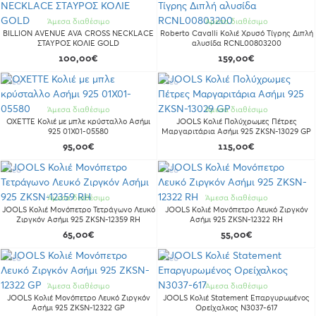
Άμεσα διαθέσιμο
Άμεσα διαθέσιμο
BILLION AVENUE AVA CROSS NECKLACE
Roberto Cavalli Κολιέ Χρυσό Τίγρης Διπλή
ΣΤΑΥΡΟΣ ΚΟΛΙΕ GOLD
αλυσίδα RCNL00803200
100,00€
159,00€
Νέο
Νέο
Άμεσα διαθέσιμο
Άμεσα διαθέσιμο
OXETTE Κολιέ με μπλε κρύσταλλο Ασήμι
JOOLS Κολιέ Πολύχρωμες Πέτρες
925 01X01-05580
Μαργαριτάρια Ασήμι 925 ZKSN-13029 GP
95,00€
115,00€
Νέο
Νέο
Άμεσα διαθέσιμο
Άμεσα διαθέσιμο
JOOLS Κολιέ Μονόπετρο Τετράγωνο Λευκό
JOOLS Κολιέ Μονόπετρο Λευκό Ζιργκόν
Ζιργκόν Ασήμι 925 ZKSN-12359 RH
Ασήμι 925 ZKSN-12322 RH
65,00€
55,00€
Νέο
Νέο
Άμεσα διαθέσιμο
Άμεσα διαθέσιμο
JOOLS Κολιέ Μονόπετρο Λευκό Ζιργκόν
JOOLS Κολιέ Statement Eπαργυρωμένος
Ασήμι 925 ZKSN-12322 GP
Ορείχαλκος N3037-617