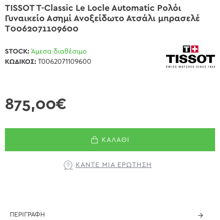
TISSOT T-Classic Le Locle Automatic Ρολόι
Γυναικείο Ασημί Ανοξείδωτο Ατσάλι μπρασελέ
T0062071109600
STOCK:
Άμεσα διαθέσιμο
ΚΩΔΙΚΌΣ:
T0062071109600
875,00€
ΚΑΛΆΘΙ
ΚΆΝΤΕ ΜΊΑ ΕΡΏΤΗΣΗ
ΠΕΡΙΓΡΑΦΉ