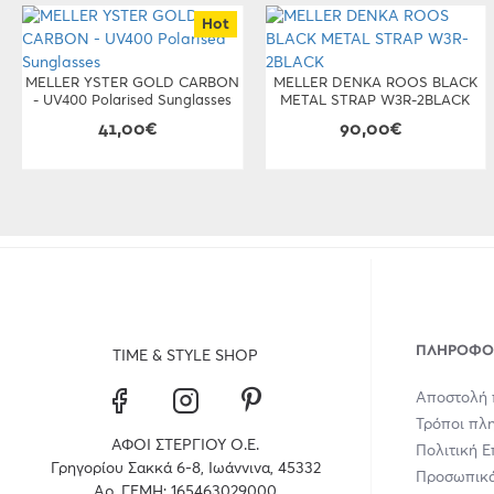
Hot
MELLER YSTER GOLD CARBON
MELLER DENKA ROOS BLACK
- UV400 Polarised Sunglasses
METAL STRAP W3R-2BLACK
41,00€
90,00€
ΠΛΗΡΟΦΟ
TIME & STYLE SHOP
Αποστολή 
Τρόποι πλ
ΑΦΟΙ ΣΤΕΡΓΙΟΥ Ο.Ε.
Πολιτική 
Γρηγορίου Σακκά 6-8, Ιωάννινα, 45332
Προσωπικά
Αρ. ΓΕΜΗ: 165463029000