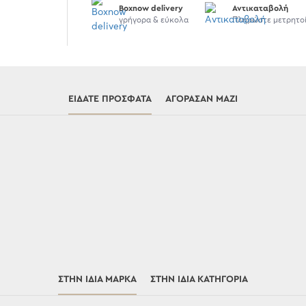
Boxnow delivery
Αντικαταβολή
γρήγορα & εύκολα
Πληρώστε μετρητο
ΕΊΔΑΤΕ ΠΡΌΣΦΑΤΑ
ΑΓΌΡΑΣΑΝ ΜΑΖΊ
ΣΤΗΝ ΊΔΙΑ ΜΆΡΚΑ
ΣΤΗΝ ΊΔΙΑ ΚΑΤΗΓΟΡΊΑ