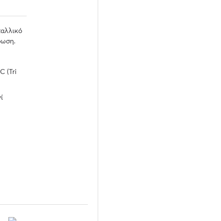
ταλλικό
ρωση.
C (Tri
ί