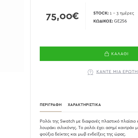
75,00€
STOCK:
1 - 3 ημέρες
ΚΩΔΙΚΌΣ:
GE256
ΚΑΛΆΘΙ
ΚΆΝΤΕ ΜΊΑ ΕΡΏΤ
ΠΕΡΙΓΡΑΦΉ
ΧΑΡΑΚΤΗΡΙΣΤΙΚΆ
Ρολόι της Swatch με διαφανές πλαστικό πλαίσιο 
λουράκι σιλικόνης. Tο ρολόι έχει ασημί καντράν μ
φούξια δείκτες και μωβ ενδείξεις της ώρας.