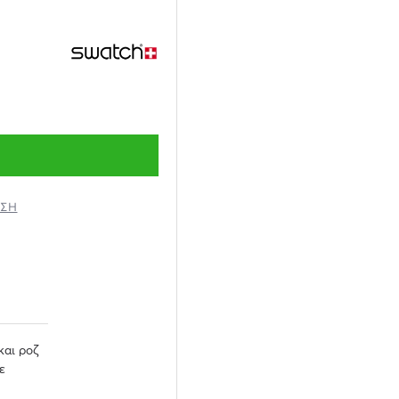
ΗΣΗ
και ροζ
ε