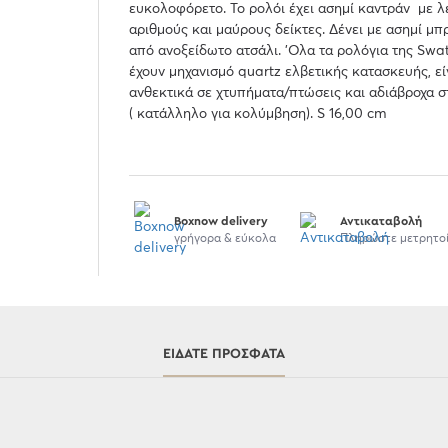
ευκολοφόρετο. Το ρολόι έχει ασημί καντράν με 
αριθμούς και μαύρους δείκτες. Δένει με ασημί μ
από ανοξείδωτο ατσάλι. 'Ολα τα ρολόγια της Swa
έχουν μηχανισμό quartz ελβετικής κατασκευής, εί
ανθεκτικά σε χτυπήματα/πτώσεις και αδιάβροχα 
( κατάλληλο για κολύμβηση). S 16,00 cm
Boxnow delivery
Αντικαταβολή
γρήγορα & εύκολα
Πληρώστε μετρητο
ΕΊΔΑΤΕ ΠΡΌΣΦΑΤΑ