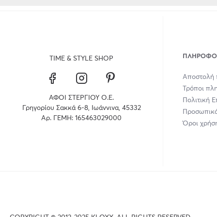
ΠΛΗΡΟΦΟ
TIME & STYLE SHOP
Αποστολή 
Τρόποι πλ
ΑΦΟΙ ΣΤΕΡΓΙΟΥ Ο.Ε.
Πολιτική 
Γρηγορίου Σακκά 6-8, Ιωάννινα, 45332
Προσωπικά
Αρ. ΓΕΜΗ: 165463029000
Όροι χρήσ