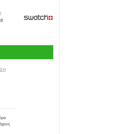
ς
5B
ΗΣΗ
ύρο
πάχους