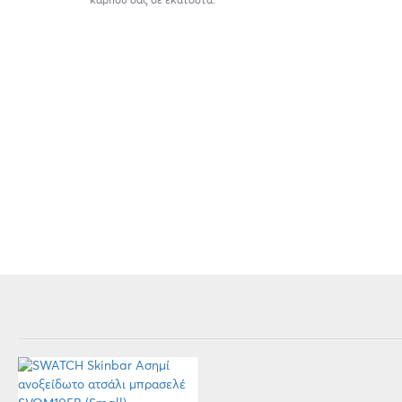
καρπού σας σε εκατοστά.