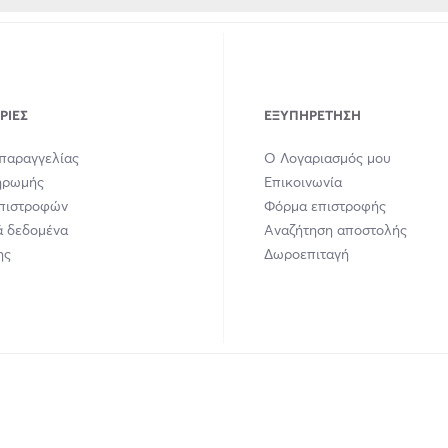
ΡΊΕΣ
ΕΞΥΠΗΡΈΤΗΣΗ
παραγγελίας
Ο Λογαριασμός μου
ηρωμής
Επικοινωνία
Επιστροφών
Φόρμα επιστροφής
 δεδομένα
Αναζήτηση αποστολής
ης
Δωροεπιταγή
union