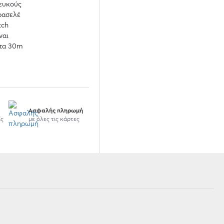
λευκούς
πρασελέ
tch
ναι
στα 30m
Ασφαλής πληρωμή
ίς
με όλες τις κάρτες