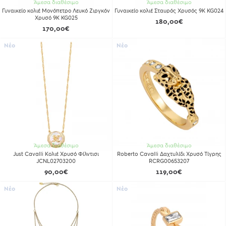
Άμεσα διαθέσιμο
Άμεσα διαθέσιμο
Γυναικείο κολιέ Μονόπετρο Λευκό Ζιργκόν
Γυναικείο κολιέ Σταυρός Χρυσός 9Κ KG024
Χρυσό 9Κ KG025
180,00€
170,00€
Νέο
Νέο
Άμεσα διαθέσιμο
Άμεσα διαθέσιμο
Just Cavalli Κολιέ Χρυσό Φίλντισι
Roberto Cavalli Δαχτυλίδι Χρυσό Τίγρης
JCNL02703200
RCRG00653207
90,00€
119,00€
Νέο
Νέο