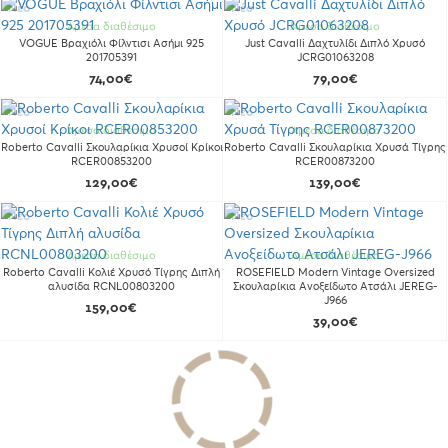
Νέο
Νέο
Άμεσα διαθέσιμο
Άμεσα διαθέσιμο
VOGUE Βραχιόλι Φίλντισι Ασήμι 925
Just Cavalli Δαχτυλίδι Διπλό Χρυσό
201705391
JCRG01063208
74,00€
79,00€
Νέο
Νέο
Άμεσα διαθέσιμο
Άμεσα διαθέσιμο
Roberto Cavalli Σκουλαρίκια Χρυσοί Κρίκοι
Roberto Cavalli Σκουλαρίκια Χρυσά Τίγρης
RCER00853200
RCER00873200
129,00€
139,00€
Νέο
Νέο
Άμεσα διαθέσιμο
Άμεσα διαθέσιμο
Roberto Cavalli Κολιέ Χρυσό Τίγρης Διπλή
ROSEFIELD Modern Vintage Oversized
αλυσίδα RCNL00803200
Σκουλαρίκια Ανοξείδωτο Ατσάλι JEREG-
J966
159,00€
39,00€