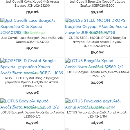
Just Cavalli Κολιέ Χρυσό Φίδι Λευκά
Just Cavalli Βραχιόλι Χρυσό Πράσινο
Ζιργκόν JCNL02423200
Σμάλτο JCBR02043200
79,00€
59,90€
Νέο
Νέο
Άμεσα διαθέσιμο
Άμεσα διαθέσιμο
Just Cavalli Luce Βραχιόλι Χειροπέδα Φίδι
GUESS STEEL MOON DROPS Βραχιόλι
Χρυσό JCBA01283200
Φεγγάρι Αλυσίδα Λευκά Ζιργκόν
JUBB06246JWYGL
89,00€
56,00€
Νέο
Νέο
Άμεσα διαθέσιμο
LOTUS Βραχιόλι Χρυσό Ανοξείδωτο Ατσάλι
Άμεσα διαθέσιμο
LS2569-2/2
ROSEFIELD Crystal Bangle Βραχιόλι
χειροπέδα Χρυσό Ανοξείδωτο Ατσάλι
24,90€
JBCBG-J1039
39,00€
Νέο
Νέο
Άμεσα διαθέσιμο
Άμεσα διαθέσιμο
LOTUS Βραχιόλι Χρυσό Ανοξείδωτο Ατσάλι
LOTUS Γυναικείο Δαχτύλιδι Ασημί Ατσάλι
LS2568-2/2
LS2442-3/114
24,90€
16,90€