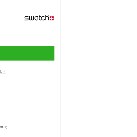
ΗΣΗ
χους