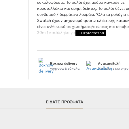
ευκολοφόρετο. Το ρολόι έχει μαύρο καντράν με
κρυσταλλάκια και ασημί δείκτες. Το ρολόι δένει 
συνθετικό / δερμάτινο λουράκι. 'Ολα τα ρολόγια 
Swatch έχουν μηχανισμό quartz ελβετικής κατασ
είναι ανθεκτικά σε χτυπήματα/πτώσεις και αδιάβρ
30m ( κατάλληλο για κολύμβηση).
Boxnow delivery
Αντικαταβολή
γρήγορα & εύκολα
Πληρώστε μετρητο
ΕΊΔΑΤΕ ΠΡΌΣΦΑΤΑ