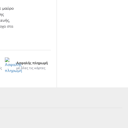
με μαύρο
της
κευής,
οχα στα
Ασφαλής πληρωμή
ίς
με όλες τις κάρτες