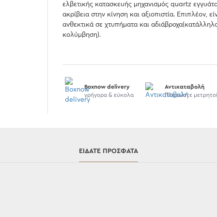
ελβετικής κατασκευής μηχανισμός quartz εγγυάτα
ακρίβεια στην κίνηση και αξιοπιστία. Επιπλέον, εί
ανθεκτικά σε χτυπήματα και αδιάβροχα(κατάλληλο
κολύμβηση).
Boxnow delivery
Αντικαταβολή
γρήγορα & εύκολα
Πληρώστε μετρητο
ΕΊΔΑΤΕ ΠΡΌΣΦΑΤΑ