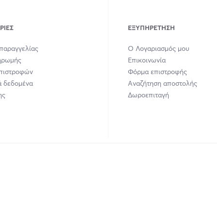
ΡΊΕΣ
ΕΞΥΠΗΡΈΤΗΣΗ
παραγγελίας
Ο Λογαριασμός μου
ηρωμής
Επικοινωνία
Επιστροφών
Φόρμα επιστροφής
 δεδομένα
Αναζήτηση αποστολής
ης
Δωροεπιταγή
union