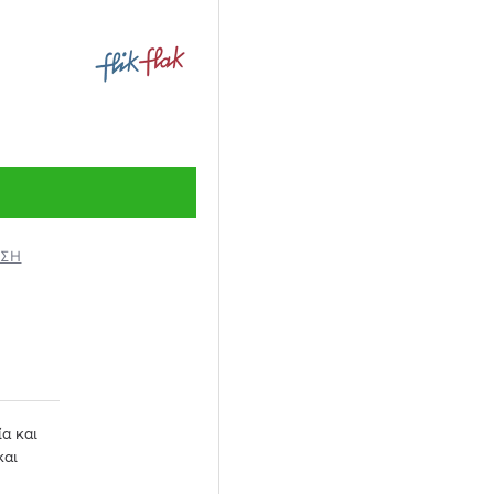
ΗΣΗ
ία και
και