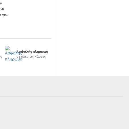
ι
ναι
 για
Ασφαλής πληρωμή
ίς
με όλες τις κάρτες