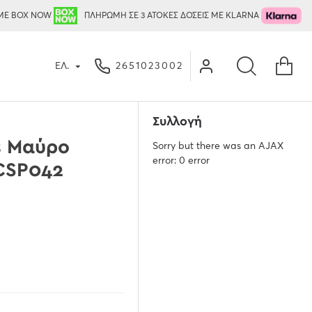
ΜΕ BOX NOW
ΠΛΗΡΩΜΗ ΣΕ 3 ΑΤΟΚΕΣ ΔΟΣΕΙΣ ΜΕ KLARNA
ΕΛ.
2651023002
Συλλογή
s Μαύρο
Sorry but there was an AJAX
error: 0 error
CSP042