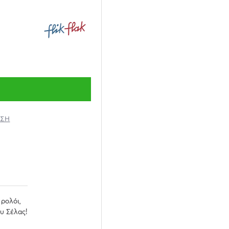
ΗΣΗ
 ρολόι,
υ Σέλας!