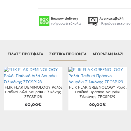
Boxnow delivery
Αντικαταβολή
γρήγορα & εύκολα
Πληρώστε μετρητο
ΕΊΔΑΤΕ ΠΡΌΣΦΑΤΑ
ΣΧΕΤΙΚΆ ΠΡΟΪΌΝΤΑ
ΑΓΌΡΑΣΑΝ ΜΑΖΊ
FLIK FLAK DEMINOLOGY Ρολόι
FLIK FLAK GREENOLOGY Ρολόι
Παιδικό Λιλά Λουράκι Σιλικόνης
Παιδικό Πράσινο Λουράκι
ZFCSP128
Σιλικόνης ZFCSP129
60,00€
60,00€