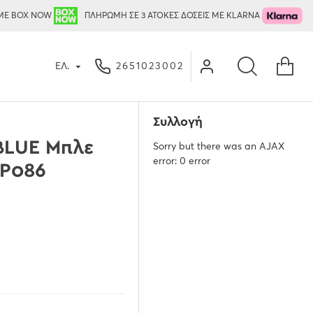
ΜΕ BOX NOW
ΠΛΗΡΩΜΗ ΣΕ 3 ΑΤΟΚΕΣ ΔΟΣΕΙΣ ΜΕ KLARNA
ΕΛ.
2651023002
Συλλογή
BLUE Μπλε
Sorry but there was an AJAX
error: 0 error
SP086