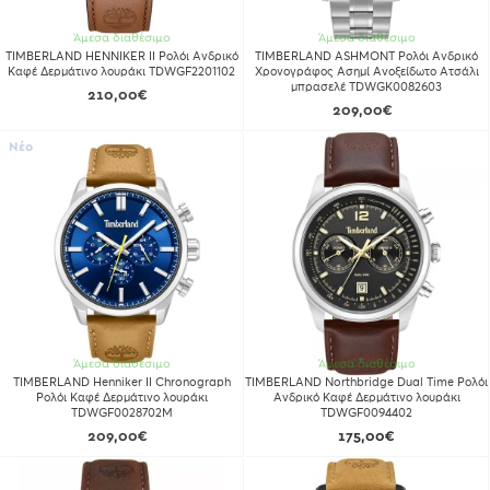
Άμεσα διαθέσιμο
Άμεσα διαθέσιμο
TIMBERLAND HENNIKER II Ρολόι Ανδρικό
TIMBERLAND ASHMONT Ρολόι Ανδρικό
Καφέ Δερμάτινο λουράκι TDWGF2201102
Χρονογράφος Ασημί Ανοξείδωτο Ατσάλι
μπρασελέ TDWGK0082603
210,00€
209,00€
Νέο
Άμεσα διαθέσιμο
Άμεσα διαθέσιμο
TIMBERLAND Henniker II Chronograph
TIMBERLAND Northbridge Dual Time Ρολόι
Ρολόι Καφέ Δερμάτινο λουράκι
Ανδρικό Καφέ Δερμάτινο λουράκι
TDWGF0028702M
TDWGF0094402
209,00€
175,00€