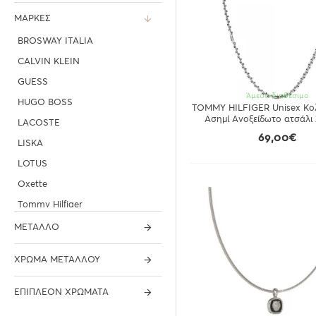
ΜΆΡΚΕΣ
BROSWAY ITALIA
CALVIN KLEIN
GUESS
Άμεσα διαθέσιμο
HUGO BOSS
TOMMY HILFIGER Unisex Κολ
Ασημί Ανοξείδωτο ατσάλι
LACOSTE
69,00€
LISKA
LOTUS
Oxette
Tommy Hilfiger
ΜΈΤΑΛΛΟ
ΧΡΏΜΑ ΜΕΤΆΛΛΟΥ
ΕΠΙΠΛΈΟΝ ΧΡΏΜΑΤΑ