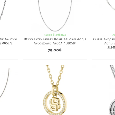
Άμεσα διαθέσιμο
Ά
ιέ Aλυσίδα
BOSS Evan Unisex Κολιέ Αλυσίδα Ασημί
Guess Ανδρικ
 2790672
Ανοξείδωτο Ατσάλι 1580584
Ασημί 
JUM
79,00€