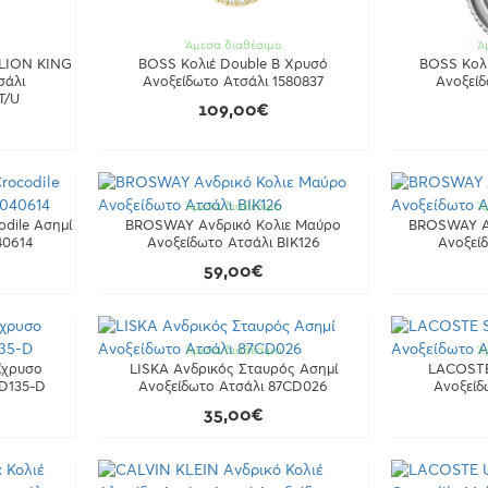
Άμεσα διαθέσιμο
Ά
 LION KING
BOSS Κολιέ Double B Χρυσό
BOSS Κολι
σάλι
Ανοξείδωτο Ατσάλι 1580837
Ανοξείδ
T/U
109,00€
Άμεσα διαθέσιμο
Ά
dile Ασημί
BROSWAY Ανδρικό Κολιε Μαύρο
BROSWAY Αν
40614
Ανοξείδωτο Ατσάλι BIK126
Ανοξεί
59,00€
Άμεσα διαθέσιμο
Ά
ίχρυσο
LISKA Ανδρικός Σταυρός Ασημί
LACOSTE
CD135-D
Ανοξείδωτο Ατσάλι 87CD026
Ανοξείδ
35,00€