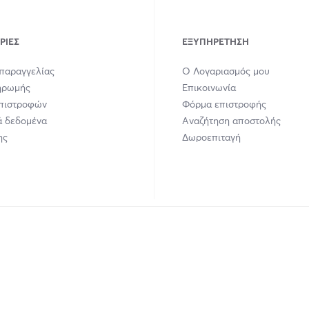
ΡΊΕΣ
ΕΞΥΠΗΡΈΤΗΣΗ
παραγγελίας
Ο Λογαριασμός μου
ηρωμής
Επικοινωνία
Επιστροφών
Φόρμα επιστροφής
 δεδομένα
Αναζήτηση αποστολής
ης
Δωροεπιταγή
union