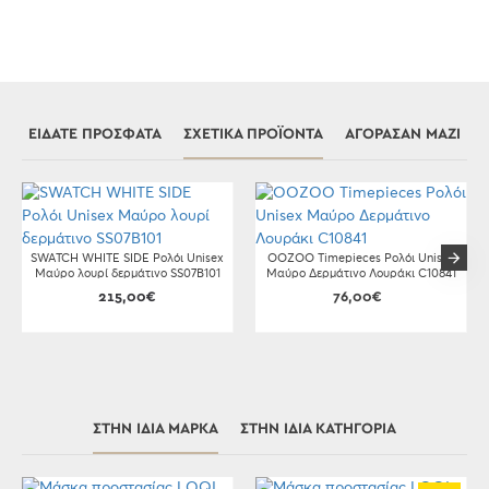
ΕΊΔΑΤΕ ΠΡΌΣΦΑΤΑ
ΣΧΕΤΙΚΆ ΠΡΟΪΌΝΤΑ
ΑΓΌΡΑΣΑΝ ΜΑΖΊ
SWATCH WHITE SIDE Ρολόι Unisex
OOZOO Timepieces Ρολόι Unisex
Μαύρο λουρί δερμάτινο SS07B101
Μαύρο Δερμάτινο Λουράκι C10841
215,00€
76,00€
ΣΤΗΝ ΊΔΙΑ ΜΆΡΚΑ
ΣΤΗΝ ΊΔΙΑ ΚΑΤΗΓΟΡΊΑ