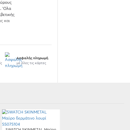
αύρους
. 'Ολα
λβετικής
ις και
Ασφαλής πληρωμή
ίς
με όλες τις κάρτες
SWATCH SKINMETAL Μαύρο