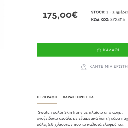
175,00€
STOCK:
1 - 3 ημέρε
ΚΩΔΙΚΌΣ:
SYXS115
ΚΑΛΆΘΙ
ΚΆΝΤΕ ΜΊΑ ΕΡΏΤ
ΠΕΡΙΓΡΑΦΉ
ΧΑΡΑΚΤΗΡΙΣΤΙΚΆ
Swatch ρολόι Skin Irony με πλαίσιο από ασημί
ανοξείδωτο ατσάλι, με εξαιρετικά λεπτή κάσα πά
μόλις 5,8 χιλιοστών που το καθιστά ελαφρύ και