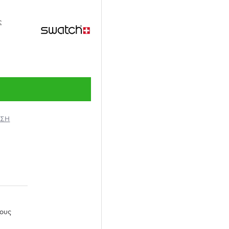
ς
ΗΣΗ
χους