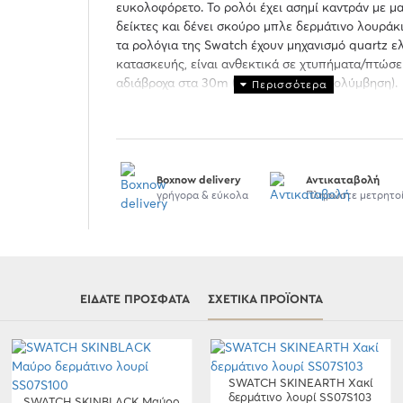
ευκολοφόρετο. Το ρολόι έχει ασημί καντράν με μ
δείκτες και δένει σκούρο μπλε δερμάτινο λουράκι
τα ρολόγια της Swatch έχουν μηχανισμό quartz ε
κατασκευής, είναι ανθεκτικά σε χτυπήματα/πτώσε
αδιάβροχα στα 30m ( κατάλληλο για κολύμβηση).
Boxnow delivery
Αντικαταβολή
γρήγορα & εύκολα
Πληρώστε μετρητο
ΕΊΔΑΤΕ ΠΡΌΣΦΑΤΑ
ΣΧΕΤΙΚΆ ΠΡΟΪΌΝΤΑ
SWATCH SKINEARTH Χακί
δερμάτινο λουρί SS07S103
SWATCH SKINBLACK Μαύρο