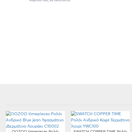
καρπού σας σε εκατοστά.
OOZOO timepieces Ρολόι
SWATCH COPPER TIME Ρολόι