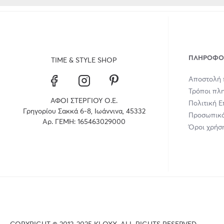
ΠΛΗΡΟΦΟ
TIME & STYLE SHOP
Αποστολή 
Τρόποι πλ
ΑΦΟΙ ΣΤΕΡΓΙΟΥ Ο.Ε.
Πολιτική 
Γρηγορίου Σακκά 6-8, Ιωάννινα, 45332
Προσωπικά
Αρ. ΓΕΜΗ: 165463029000
Όροι χρήσ