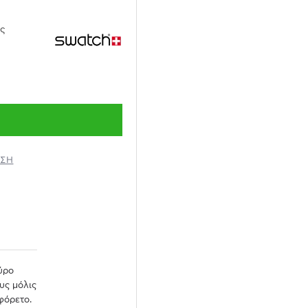
ες
ΗΣΗ
ύρο
υς μόλις
φόρετο.