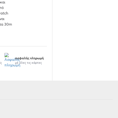
 και
πό
watch
ναι
στα 30m
Ασφαλής πληρωμή
ίς
με όλες τις κάρτες