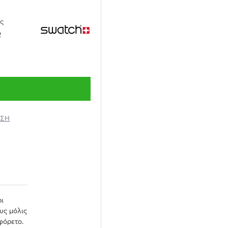
ες
2
ΗΣΗ
ρι
υς μόλις
φόρετο.