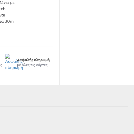
Δένει με
tch
ναι
στα 30m
Ασφαλής πληρωμή
ίς
με όλες τις κάρτες