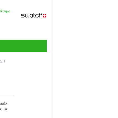
θέσιμο
ΗΣΗ
τσάλι
ει με