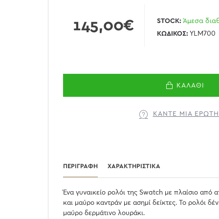
145,00€
STOCK:
Άμεσα δια
ΚΩΔΙΚΌΣ:
YLM700
ΚΑΛΆΘΙ
ΚΆΝΤΕ ΜΊΑ ΕΡΏΤ
ΠΕΡΙΓΡΑΦΉ
ΧΑΡΑΚΤΗΡΙΣΤΙΚΆ
Ένα γυναικείο ρολόι της Swatch με πλαίσιο από α
και μαύρο καντράν με ασημί δείκτες. Το ρολόι δέν
μαύρο δερμάτινο λουράκι.